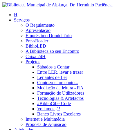
H
Serviços
O Regulamento
Apresentação
Empréstimo Domiciliário
PressReader
BiblioLED
A Biblioteca ao seu Encontro
Caixa 24H
Projetos
Sábados a Contar
Entre LER, levar e trazer
Ler antes de Ler
Conto-vos um conto...
Mediação da leitura - RA
Formação de Utilizadores
Tecnologias & Artefactos
#BiblioCiberCode
Voltamos já!
Banco Livros Escolares
Internet e Multimédia
Proposta de Aquisição
Atividades