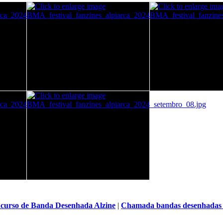
curso de Banda Desenhada Alzine
|
C
hamada bandas desenhadas f