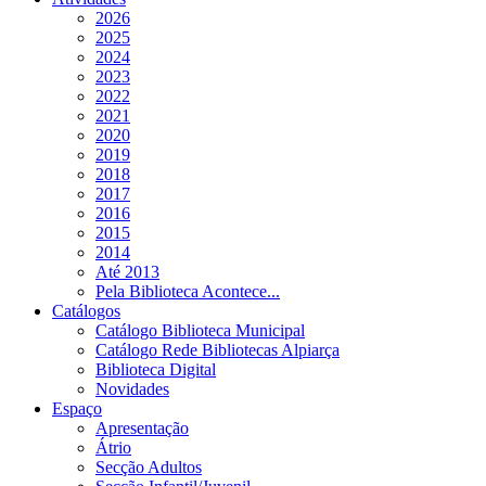
2026
2025
2024
2023
2022
2021
2020
2019
2018
2017
2016
2015
2014
Até 2013
Pela Biblioteca Acontece...
Catálogos
Catálogo Biblioteca Municipal
Catálogo Rede Bibliotecas Alpiarça
Biblioteca Digital
Novidades
Espaço
Apresentação
Átrio
Secção Adultos