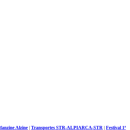
anzine Alzine
|
Transportes STR-ALPIARCA-STR
|
Festival 1ª