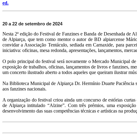
ed.
20 a 22 de setembro de 2024
Nesta 2ª edição do Festival de Fanzines e Banda de Desenhada de Alp
de Alpiarça, que tem como mentor o autor de BD alpiarcense Mário
convidar a Associação Tentáculo, sediada em Carnaxide, para parcei
iniciativa: oficinas, mesa redonda, apresentações, lançamentos, mercad
O polo principal do festival será novamente o Mercado Municipal de A
exposição de trabalhos, oficinas, lançamentos de livros e fanzines, me
um concerto ilustrado aberto a todos aqueles que queiram ilustrar mús
Na Biblioteca Municipal de Alpiarça Dr. Hermínio Duarte Paciência s
aos fanzines nacionais.
A organização do festival criou ainda um concurso de estórias curta
de Alpiarça intitulado “Alzine”. Com três prémios, uma exposição 
desenvolvimento das suas competências técnicas e artísticas na produç