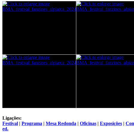
Ligações:
Festival
|
Programa
|
Mesa Redonda
|
Oficinas
|
Exposições
|
Con
ed.