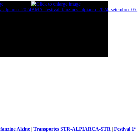
anzine Alzine
|
Transportes STR-ALPIARCA-STR
|
Festival 1ª