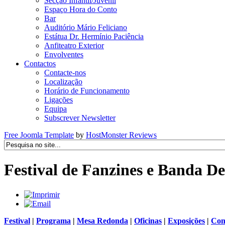
Secção Infantil/Juvenil
Espaço Hora do Conto
Bar
Auditório Mário Feliciano
Estátua Dr. Hermínio Paciência
Anfiteatro Exterior
Envolventes
Contactos
Contacte-nos
Localização
Horário de Funcionamento
Ligações
Equipa
Subscrever Newsletter
Free Joomla Template
by
HostMonster Reviews
Festival de Fanzines e Banda De
Festival
|
Programa
|
Mesa Redonda
|
Oficinas
|
Exposições
|
Con