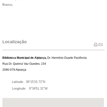
Branco.
Localização
Biblioteca Municipal de Alpiarça,
Dr. Hermínio Duarte Paciência
Rua Dr. Queiroz Vaz Guedes, 154
2090-079 Alpiarça
La
titude: 39°15'15.72"N
Longitude: 8°34'51.31"W