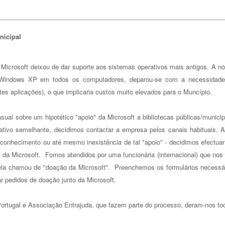
 2021
nicipal
Microsoft deixou de dar suporte aos sistemas operativos mais antigos. A n
o Windows XP em todos os computadores, deparou-se com a necessidad
ntes aplicações), o que implicaria custos muito elevados para o Muncípio.
ual sobre um hipotético "apoio" da Microsoft a bibliotecas públicas/municip
cativo semelhante, decidimos contactar a empresa pelos canais habituais. 
conhecimento ou até mesmo inexistência de tal "apoio" - decidimos efectua
 da Microsoft. Fomos atendidos por uma funcionária (internacional) que nos
 ela chamou de "doação da Microsoft". Preenchemos os formulários necessá
uar pedidos de doação junto da Microsoft.
ortugal e Associação Entrajuda, que fazem parte do processo, deram-nos to