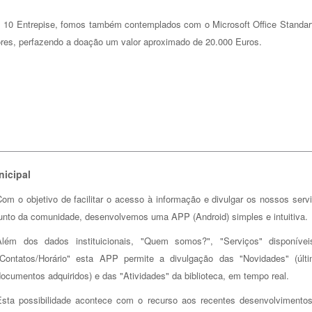
 10 Entrepise, fomos também contemplados com o Microsoft Office Standar
ores, perfazendo a doação um valor aproximado de 20.000 Euros.
unicipal
Com o objetivo de facilitar o acesso à informação e divulgar os nossos serv
junto da comunidade, desenvolvemos uma APP (Android) simples e intuitiva.
Além dos dados instituicionais, "Quem somos?", "Serviços" disponíve
"Contatos/Horário" esta APP permite a divulgação das "Novidades" (últ
ocumentos adquiridos) e das "Atividades" da biblioteca, em tempo real.
Esta possibilidade acontece com o recurso aos recentes desenvolvimento