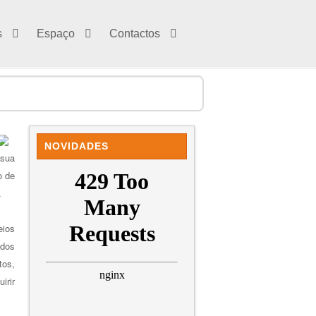
s
Espaço
Contactos
NOVIDADES
 sua
o de
.
eios
ados
tos,
irir