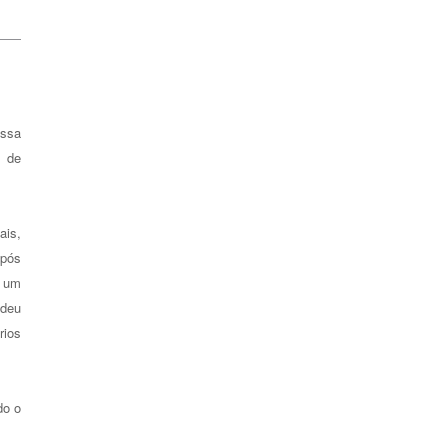
ossa
e de
ais,
Após
r um
 deu
rios
do o