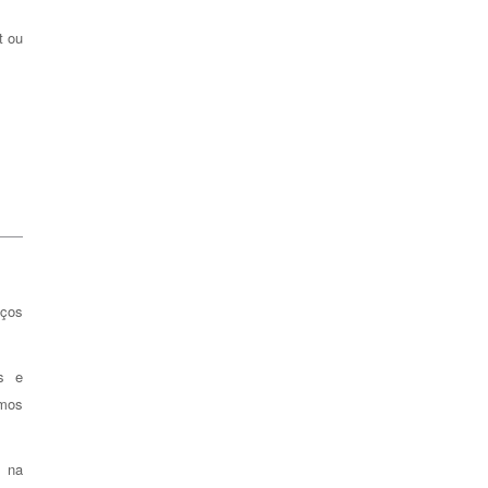
t ou
iços
is e
imos
s na