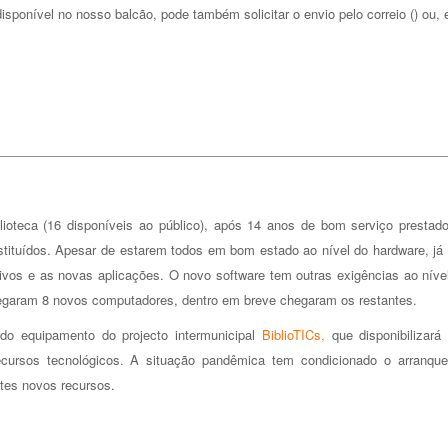
ponível no nosso balcão, pode também solicitar o envio pelo correio () ou,
ioteca (16 disponíveis ao público), após 14 anos de bom serviço prestad
stituídos. Apesar de estarem todos em bom estado ao nível do hardware, já
vos e as novas aplicações. O novo software tem outras exigências ao níve
aram 8 novos computadores, dentro em breve chegaram os restantes.
do equipamento do projecto intermunicipal
BiblioTICs,
que disponibilizará
ecursos tecnológicos. A situação pandêmica tem condicionado o arranqu
stes novos recursos.