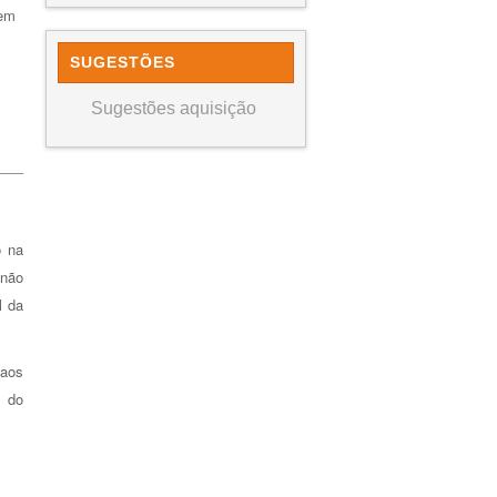
 em
SUGESTÕES
Sugestões aquisição
o na
 não
l da
 aos
e do