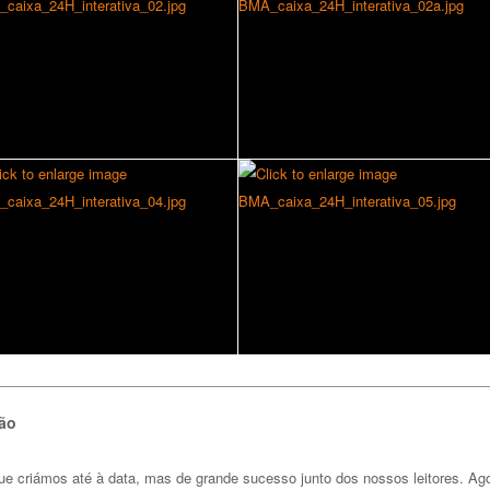
são
e criámos até à data, mas de grande sucesso junto dos nossos leitores. Ag