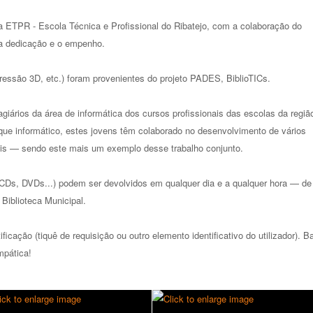
a ETPR - Escola Técnica e Profissional do Ribatejo, com a colaboração do
 a dedicação e o empenho.
pressão 3D, etc.) foram provenientes do projeto PADES, BiblioTICs.
giários da área de informática dos cursos profissionais das escolas da regiã
ue informático, estes jovens têm colaborado no desenvolvimento de vários
itais — sendo este mais um exemplo desse trabalho conjunto.
CDs, DVDs...) podem ser devolvidos em qualquer dia e a qualquer hora — de
Biblioteca Municipal.
cação (tiquê de requisição ou outro elemento identificativo do utilizador). B
mpática!