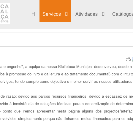
H
Serviços
Atividades
Catálogo
a o engenho", a equipa da nossa Biblioteca Municipal desenvolveu, desde a
os à promoção do livro e da leitura e ao tratamento documental) com o intuit
serviços, tendo sempre como objectivo o melhor servir os nossos utilizadores
 de razão: devido aos parcos recursos financeiros, devido à escassez de m
evido à inexistência de soluções técnicas para a concretização de determin
o ponto que iremos apresentar nesta página alguns dos projectos/artefac
nvolvidos simplesmente porque não tínhamos meios financeiros para os adqu