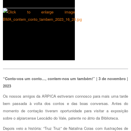
“Conto-vos um conto..., contem-nos um também!” | 3 de novembro |
2023
Os nossos amigos da ARPICA estiveram connosco para mais uma tarde
bem passada à volta dos contos e das boas conversas. Antes do
momento de contação tiveram oportunidade para visitar a exposição
sobre o alpiarcense Leocádio do Vale, patente no átrio da Biblioteca.
Depois veio a história: “Truz Truz” de Natalina Coias com ilustrações de