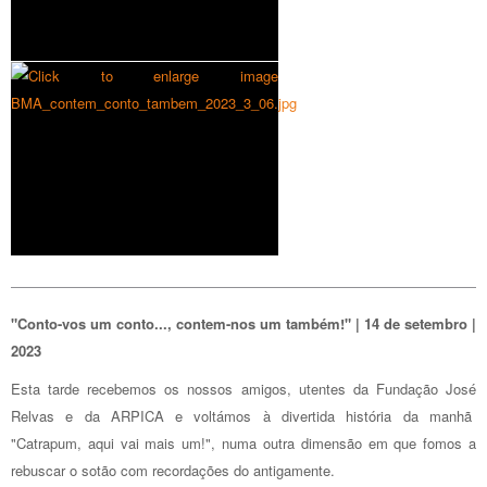
"Conto-vos um conto..., contem-nos um também!" | 14 de setembro |
2023
Esta tarde recebemos os nossos amigos, utentes da Fundação José
Relvas e da ARPICA e voltámos à divertida história da manhã
"Catrapum, aqui vai mais um!", numa outra dimensão em que fomos a
rebuscar o sotão com recordações do antigamente.