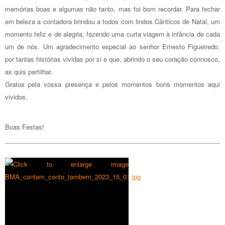
memórias boas e algumas não tanto, mas foi bom recordar. Para fechar
em beleza a contadora brindou a todos com lindos Cânticos de Natal, um
momento feliz e de alegria, fazendo uma curta viagem à infância de cada
um de nós. Um agradecimento especial ao senhor Ernesto Figueiredo,
por tantas histórias vividas por si e que, abrindo o seu coração connosco,
as quis partilhar.
Gratos pela vossa presença e pelos momentos bons momentos aqui
vividos.
Boas Festas!